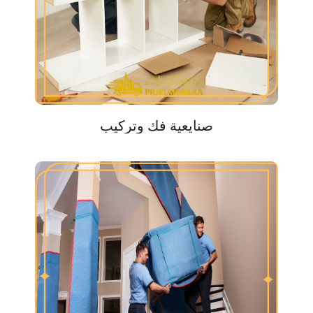
صنايعية فك وتركيب