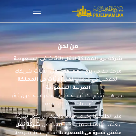
من نحن
شركة برج المملكة لنقل الأثاث في السعودية
مرحبًا بك في
برج المملكة لنقل الأثاث
شريكك
المفضل في خدمات
نقل الأثاث في المملكة
العربية السعودية
نحن هنا لنقدّم لك تجربة نقل مريحة وآمنة بدون توتر
أو مفاجآت غير متوقعة
منذ انطلاقتنا وضعنا هدفًا واضحًا أن نكون شركة
يعتمد عليها العملاء عند البحث عن
شركة نقل
عفش خبيرة في السعودية
تقدم خدمة سريعة