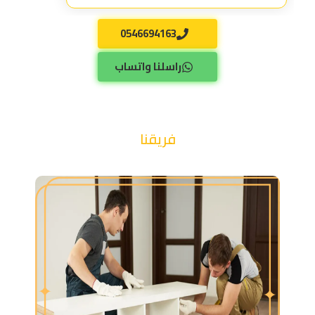
0546694163
راسلنا واتساب
فريقنا