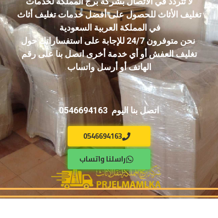
لا تتردد في الاتصال بشركة برج المملكة لخدمات
تغليف الأثاث للحصول على أفضل خدمات تغليف أثاث
في المملكة العربية السعودية
نحن متوفرون 24/7 للإجابة على استفساراتك حول
تغليف العفش أو أي خدمة أخرى اتصل بنا على رقم
الهاتف أو أرسل واتساب
اتصل بنا اليوم 0546694163
0546694163
راسلنا واتساب